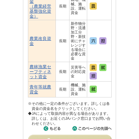
金
械、施
（農業経営
長期
設、運転
基盤強化資
資金
金）
新作物分
野・流通
加工分
野・新技
農業改良資
長期
術にチャ
金
レンジす
る場合に
必要な資
金
農林漁業セ
災害等へ
ーフティネ
長期
の対応資
金
ット資金
機械、施
青年等就農
長期
設、運転
資金
資金
※その他に一定の条件がございます。詳しくは各
資金の資金名をクリックしてください。
◆JAによって取扱内容が異なる場合があります。
詳しくは、お近くのJAバンク窓口までお問い合
わせください。