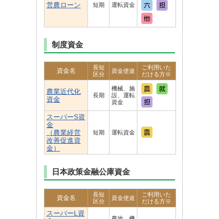
営農ローン
短期
運転資金
制度資金
長短
ご利用いた
資金名
資金使途
区分
だける方※
機械、施
農業近代化
長期
設、運転
資金
資金
スーパーS資
金
（農業経営
短期
運転資金
改善促進資
金）
日本政策金融公庫資金
長短
ご利用いた
資金名
資金使途
区分
だける方※
スーパーL資
農地、機