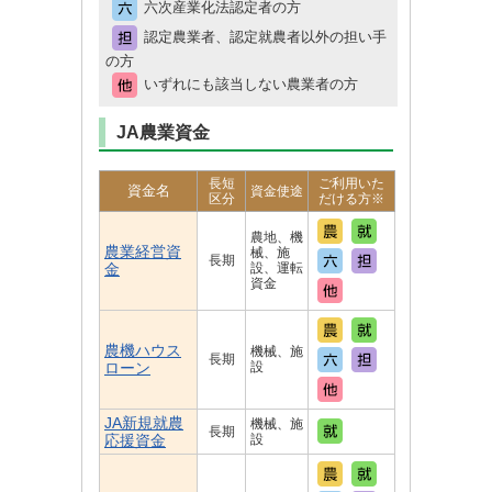
六次産業化法認定者の方
認定農業者、認定就農者以外の担い手
の方
いずれにも該当しない農業者の方
JA農業資金
長短
ご利用いた
資金名
資金使途
区分
だける方※
農地、機
農業経営資
械、施
長期
金
設、運転
資金
農機ハウス
機械、施
長期
ローン
設
JA新規就農
機械、施
長期
応援資金
設