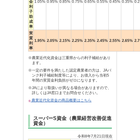
会
1.05%
0.95%
0.85%
0.75%
0.65%
0.55%
0.45%
0.35%
0.
利
子
助
成
率
実
質
1.95%
2.05%
2.15%
2.25%
2.35%
2.45%
2.55%
2.65%
2.
利
率
※農業近代化資金は三重県からの利子補給があり
ます。
※一定の要件を満たした認定農業者の方は、JAバ
ンク利子補給制度等により、お借入から当初5
年間の実質金利負担がゼロになります。
※JAにより取扱いが異なる場合がありますので、
詳しくはJA窓口までお問合せください。
農業近代化資金の商品概要はこちら
スーパーS資金（農業経営改善促進
資金）
令和8年7月21日
現在