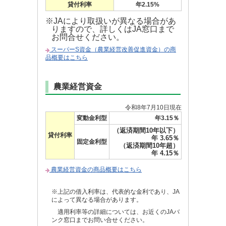
貸付利率
年2.15%
※JAにより取扱いが異なる場合があ
りますので、詳しくはJA窓口まで
お問合せください。
スーパーS資金（農業経営改善促進資金）の商
品概要はこちら
農業経営資金
令和8年7月10日
現在
変動金利型
年3.15％
（返済期間10年以下）
貸付利率
年 3.65％
固定金利型
（返済期間10年超）
年 4.15％
農業経営資金の商品概要はこちら
※上記の借入利率は、代表的な金利であり、JA
によって異なる場合があります。
適用利率等の詳細については、お近くのJAバ
ンク窓口までお問い合せください。