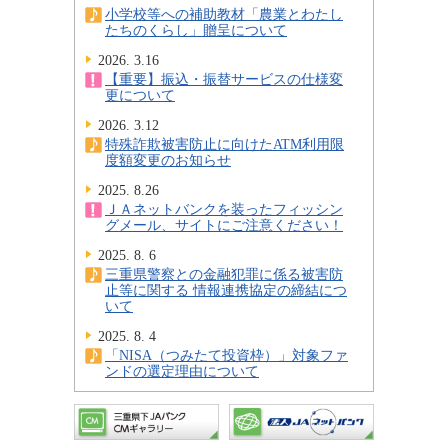
小学校等への補助教材「農業とわたし
たちのくらし」贈呈について
2026. 3.16
【重要】振込・振替サービスの仕様変
更について
2026. 3.12
特殊詐欺被害防止に向けたATM利用限
度額変更のお知らせ
2025. 8.26
ＪＡネットバンクを装ったフィッシン
グメール、サイトにご注意ください！
2025. 8. 6
三重県警察との金融犯罪に係る被害防
止等に関する 情報連携協定の締結につ
いて
2025. 8. 4
「NISA（つみたて投資枠）」対象ファ
ンドの選定理由について