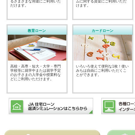
るさまざまな用途にご利用いた
ムに関する資金にご利用いただ
だけます。
けます。
教育ローン
カードローン
高校・高専・短大・大学・専門
いろいろ使えて便利な1枚！使い
学校等に就学中または就学予定
みちは自由にご利用いただくこ
のお子さまの入学金や授業料な
とができます。
どにご利用いただけます。